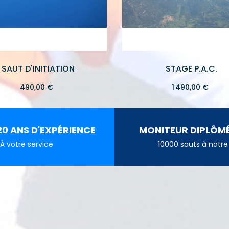
SAUT D'INITIATION
STAGE P.A.C.
Prix
Prix
490,00 €
1 490,00 €
20 ANS D'EXPÉRIENCE
MONITEUR DIPLÔMÉ
À votre service
10000 sauts à notre 