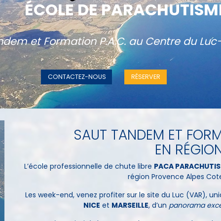
ÉCOLE DE PARACHUTISM
ndem et Formation P.A.C. au Centre du Luc
CONTACTEZ-NOUS
RÉSERVER
SAUT TANDEM ET FORM
EN RÉGIO
L’école professionnelle de chute libre
PACA PARACHUTI
région Provence Alpes Cote
Les week-end, venez profiter sur le site du Luc (VAR), 
NICE
et
MARSEILLE
, d’un
panorama exce