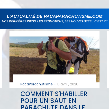
L'ACTUALITÉ DE PACAPARACHUTISME.COM
NOS DERNIÈRES INFOS, LES PROMOTIONS, LES NOUVEAUTÉS... C'EST ICI
PacaParachutisme -
15
avril
,
2026
COMMENT S'HABILLER
POUR UN SAUT EN
PARACHUTE DANS LE