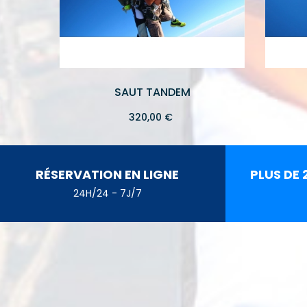
SAUT TANDEM
Prix
320,00 €
RÉSERVATION EN LIGNE
PLUS DE 
24H/24 - 7J/7